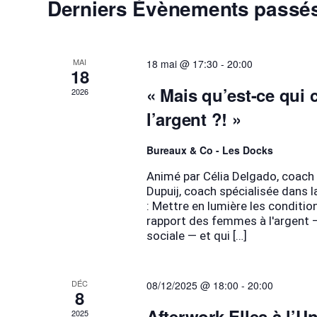
Derniers Évènements passé
MAI
18 mai @ 17:30
-
20:00
18
« Mais qu’est-ce qui
2026
l’argent ?! »
Bureaux & Co - Les Docks
Animé par Célia Delgado, coach e
Dupuij, coach spécialisée dans la
: Mettre en lumière les conditi
rapport des femmes à l'argent — 
sociale — et qui […]
DÉC
08/12/2025 @ 18:00
-
20:00
8
Afterwork Elles à l’U
2025