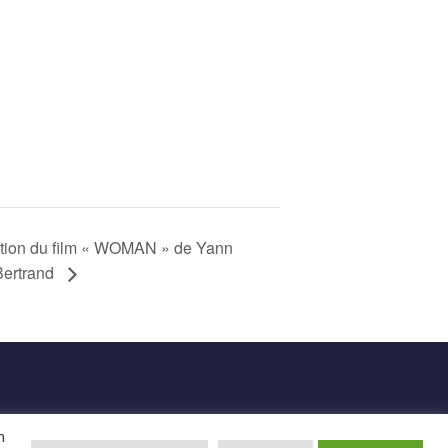
ction du film « WOMAN » de Yann
Bertrand
n