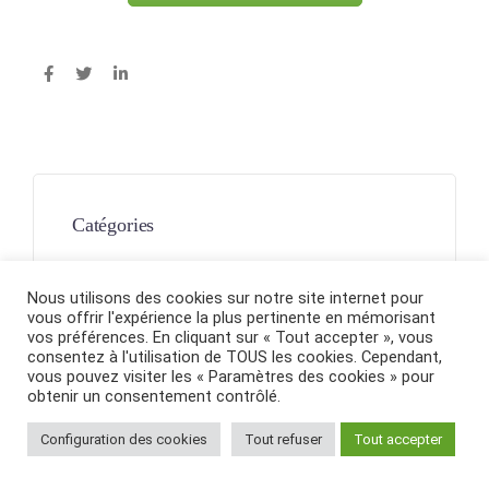
Catégories
Evènement
Nous utilisons des cookies sur notre site internet pour
vous offrir l'expérience la plus pertinente en mémorisant
Mixité Parité
vos préférences. En cliquant sur « Tout accepter », vous
consentez à l'utilisation de TOUS les cookies. Cependant,
vous pouvez visiter les « Paramètres des cookies » pour
Newsletter
obtenir un consentement contrôlé.
Rôles Modèles
Configuration des cookies
Tout refuser
Tout accepter
Vie du Réseau